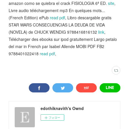
amazon como se quiebra el crack FISIOLOGIA 6ª ED.
site
,
Livre audio téléchargement mp3 En quelques mots...
(French Edition) ePub
read pdf
, Libro descargable gratis
STAR WARS CONSECUENCIAS LA DEUDA DE VIDA
(NOVELA) de CHUCK WENDIG 9788416816132
link
,
Télécharger des ebooks sur ipod gratuitement Largo petalo
del mar in French par Isabel Allende MOBI PDF FB2
9788401022418
read pdf
,
edothiknavith's Ownd
フォロー