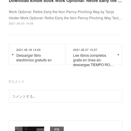
Download kindle book Work Optional: Retire Early the Non-Penny-Pinching Way by Tanja Hester
Work Optional: Retire Early the Non-Penny-Pinching Way by Tanja
Hester Work Optional: Retire Early the Non-Penny-Pinching Way Tanj…
2021.06.03 14:08
2021.03.18 14:20
2021.03.07 10:37
Descargar libro
Lee libros completos
electrónico gratuito en
gratis en línea sin
descargas TIEMPO RO…
0
コメント
PR