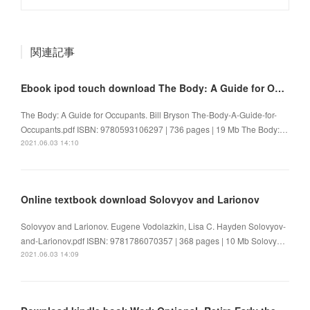
関連記事
Ebook ipod touch download The Body: A Guide for Occupants 9780593106297
The Body: A Guide for Occupants. Bill Bryson The-Body-A-Guide-for-
Occupants.pdf ISBN: 9780593106297 | 736 pages | 19 Mb The Body:…
2021.06.03 14:10
Online textbook download Solovyov and Larionov
Solovyov and Larionov. Eugene Vodolazkin, Lisa C. Hayden Solovyov-
and-Larionov.pdf ISBN: 9781786070357 | 368 pages | 10 Mb Solovy…
2021.06.03 14:09